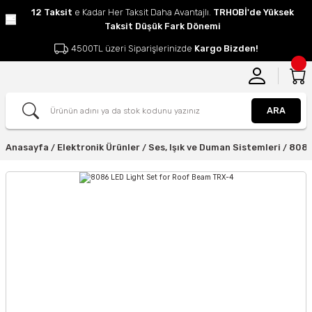
12 Taksit
e Kadar Her Taksit Daha Avantajlı.
TRHOBİ'de Yüksek
Taksit Düşük Fark Dönemi
4500TL üzeri Siparişlerinizde
Kargo Bizden!
ARA
Anasayfa
Elektronik Ürünler
Ses, Işık ve Duman Sistemleri
8086