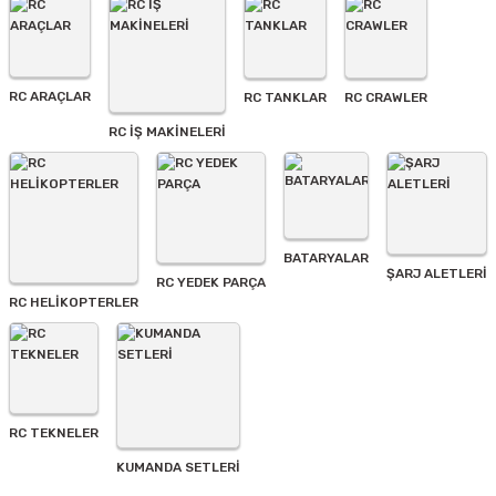
Ürün açıklamasında eksik bilgiler bulunuyor.
Ürün bilgilerinde hatalar bulunuyor.
Ürün fiyatı diğer sitelerden daha pahalı.
RC ARAÇLAR
RC TANKLAR
RC CRAWLER
Bu ürüne benzer farklı alternatifler olmalı.
RC İŞ MAKİNELERİ
BATARYALAR
Gönder
ŞARJ ALETLERI
RC YEDEK PARÇA
RC HELİKOPTERLER
RC TEKNELER
KUMANDA SETLERİ