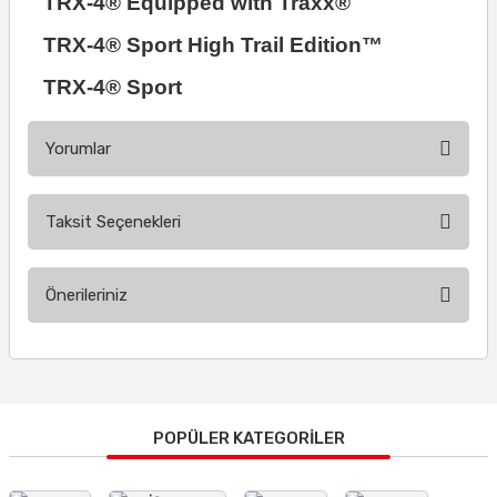
TRX-4® Equipped with Traxx®
TRX-4® Sport High Trail Edition™
TRX-4® Sport
Yorumlar
Taksit Seçenekleri
Bu ürüne ilk yorumu siz yapın!
Önerileriniz
Yorum Yaz
Bu ürünün fiyat bilgisi, resim, ürün açıklamalarında ve diğer
konularda yetersiz gördüğünüz noktaları öneri formunu
kullanarak tarafımıza iletebilirsiniz.
Görüş ve önerileriniz için teşekkür ederiz.
POPÜLER KATEGORİLER
Ürün resmi kalitesiz, bozuk veya görüntülenemiyor.