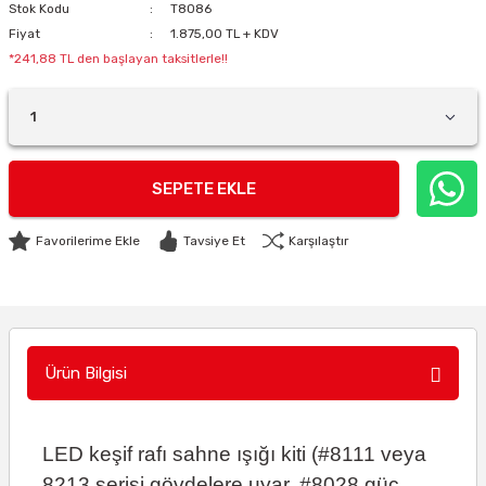
Stok Kodu
T8086
Fiyat
1.875,00 TL + KDV
*241,88 TL den başlayan taksitlerle!!
SEPETE EKLE
Tavsiye Et
Karşılaştır
Ürün Bilgisi
LED keşif rafı sahne ışığı kiti (#8111 veya
8213 serisi gövdelere uyar, #8028 güç