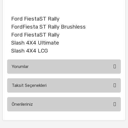
Ford FiestaST Rally
FordFiesta ST Rally Brushless
Ford FiestaST Rally
Slash 4X4 Ultimate
Slash 4X4 LCG
Yorumlar
Taksit Seçenekleri
Bu ürüne ilk yorumu siz yapın!
Önerileriniz
Yorum Yaz
Bu ürünün fiyat bilgisi, resim, ürün açıklamalarında ve diğer