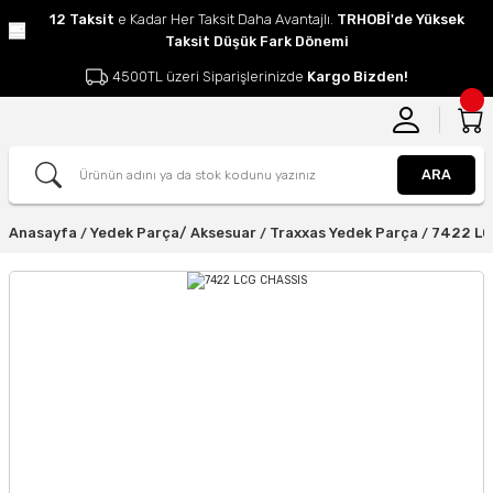
12 Taksit
e Kadar Her Taksit Daha Avantajlı.
TRHOBİ'de Yüksek
Taksit Düşük Fark Dönemi
4500TL üzeri Siparişlerinizde
Kargo Bizden!
ARA
Anasayfa
Yedek Parça/ Aksesuar
Traxxas Yedek Parça
7422 LC