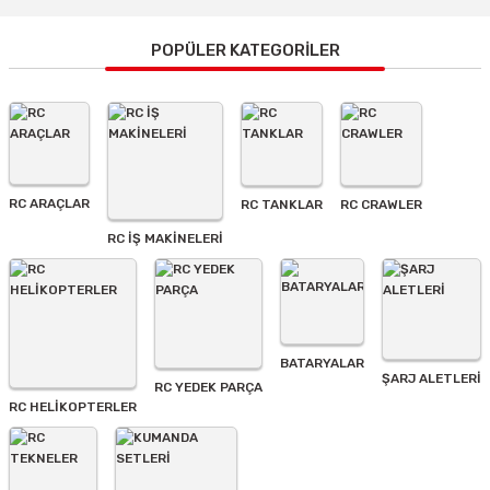
konularda yetersiz gördüğünüz noktaları öneri formunu
kullanarak tarafımıza iletebilirsiniz.
Görüş ve önerileriniz için teşekkür ederiz.
POPÜLER KATEGORİLER
Ürün resmi kalitesiz, bozuk veya görüntülenemiyor.
Ürün açıklamasında eksik bilgiler bulunuyor.
Ürün bilgilerinde hatalar bulunuyor.
Ürün fiyatı diğer sitelerden daha pahalı.
RC ARAÇLAR
RC TANKLAR
RC CRAWLER
Bu ürüne benzer farklı alternatifler olmalı.
RC İŞ MAKİNELERİ
BATARYALAR
Gönder
ŞARJ ALETLERI
RC YEDEK PARÇA
RC HELİKOPTERLER