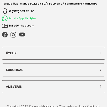
Turgut Özal mah. 2302.sok 5C/1 Batıkent / Yenimahalle / ANKARA
0 (312) 553 93 20
WhatsApp İletişim
info@trhobi.com
ÜYELIK
KURUMSAL
ALIŞVERIŞ
Copyright 2022 © - www.trhobi.com - Tüm hakları saklıdır - Kredi kartı