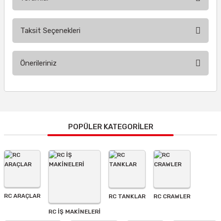
Taksit Seçenekleri
Bu ürüne ilk yorumu siz yapın!
Önerileriniz
Yorum Yaz
Bu ürünün fiyat bilgisi, resim, ürün açıklamalarında ve diğer
konularda yetersiz gördüğünüz noktaları öneri formunu
kullanarak tarafımıza iletebilirsiniz.
Görüş ve önerileriniz için teşekkür ederiz.
POPÜLER KATEGORİLER
Ürün resmi kalitesiz, bozuk veya görüntülenemiyor.
Ürün açıklamasında eksik bilgiler bulunuyor.
Ürün bilgilerinde hatalar bulunuyor.
Ürün fiyatı diğer sitelerden daha pahalı.
RC ARAÇLAR
RC TANKLAR
RC CRAWLER
Bu ürüne benzer farklı alternatifler olmalı.
RC İŞ MAKİNELERİ