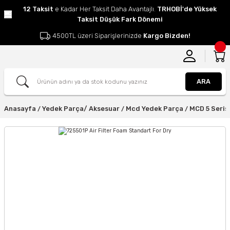
12 Taksit
e Kadar Her Taksit Daha Avantajlı.
TRHOBİ'de Yüksek
Taksit Düşük Fark Dönemi
4500TL üzeri Siparişlerinizde
Kargo Bizden!
ARA
Anasayfa
Yedek Parça/ Aksesuar
Mcd Yedek Parça
MCD 5 Seris