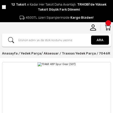
12 Taksit
e Kadar Her Taksit Daha Avantajlı.
TRHOBİ'de Yüksek
Taksit Düşük Fark Dönemi
4500TL üzeri Siparişlerinizde
Kargo Bizden!
ARA
Anasayfa
Yedek Parça/ Aksesuar
Traxxas Yedek Parça
7046R 4