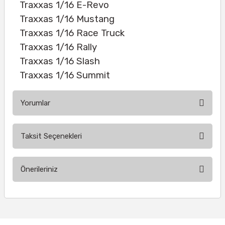
Traxxas 1/16 E-Revo
Traxxas 1/16 Mustang
Traxxas 1/16 Race Truck
Traxxas 1/16 Rally
Traxxas 1/16 Slash
Traxxas 1/16 Summit
Yorumlar
Taksit Seçenekleri
Bu ürüne ilk yorumu siz yapın!
Önerileriniz
Yorum Yaz
Bu ürünün fiyat bilgisi, resim, ürün açıklamalarında ve diğer
konularda yetersiz gördüğünüz noktaları öneri formunu
kullanarak tarafımıza iletebilirsiniz.