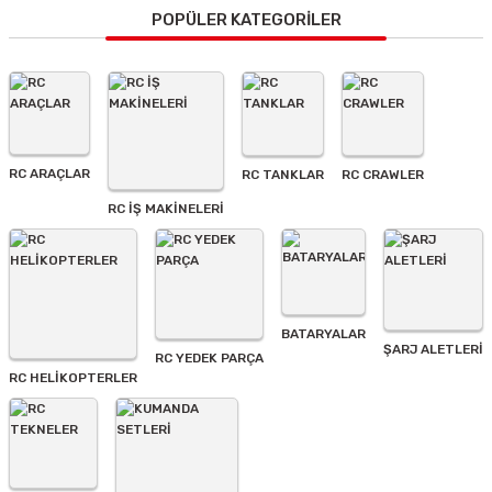
Görüş ve önerileriniz için teşekkür ederiz.
POPÜLER KATEGORİLER
Ürün resmi kalitesiz, bozuk veya görüntülenemiyor.
Ürün açıklamasında eksik bilgiler bulunuyor.
Ürün bilgilerinde hatalar bulunuyor.
Ürün fiyatı diğer sitelerden daha pahalı.
RC ARAÇLAR
RC TANKLAR
RC CRAWLER
Bu ürüne benzer farklı alternatifler olmalı.
RC İŞ MAKİNELERİ
BATARYALAR
Gönder
ŞARJ ALETLERI
RC YEDEK PARÇA
RC HELİKOPTERLER