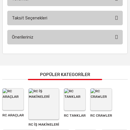
Taksit Seçenekleri
Bu ürüne ilk yorumu siz yapın!
Önerileriniz
Yorum Yaz
Bu ürünün fiyat bilgisi, resim, ürün açıklamalarında ve diğer
konularda yetersiz gördüğünüz noktaları öneri formunu
kullanarak tarafımıza iletebilirsiniz.
Görüş ve önerileriniz için teşekkür ederiz.
POPÜLER KATEGORİLER
Ürün resmi kalitesiz, bozuk veya görüntülenemiyor.
Ürün açıklamasında eksik bilgiler bulunuyor.
Ürün bilgilerinde hatalar bulunuyor.
Ürün fiyatı diğer sitelerden daha pahalı.
RC ARAÇLAR
RC TANKLAR
RC CRAWLER
Bu ürüne benzer farklı alternatifler olmalı.
RC İŞ MAKİNELERİ