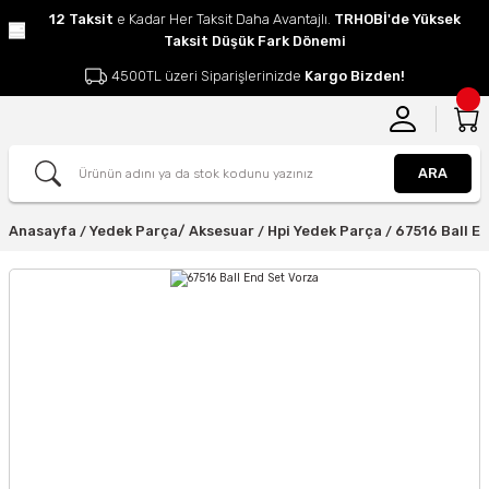
12 Taksit
e Kadar Her Taksit Daha Avantajlı.
TRHOBİ'de Yüksek
Taksit Düşük Fark Dönemi
4500TL üzeri Siparişlerinizde
Kargo Bizden!
ARA
Anasayfa
Yedek Parça/ Aksesuar
Hpi Yedek Parça
67516 Ball E