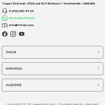
Turgut Özal mah. 2302.sok 5C/1 Batıkent / Yenimahalle / ANKARA
0 (312) 553 93 20
WhatsApp İletişim
info@trhobi.com
ÜYELIK
KURUMSAL
ALIŞVERIŞ
Copyright 2022 © - www.trhobi.com - Tüm hakları saklıdır - Kredi kartı