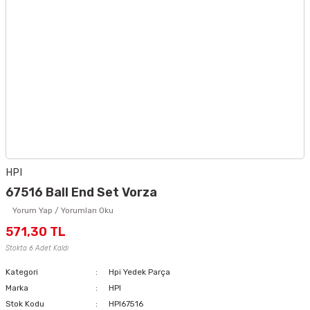
HPI
67516 Ball End Set Vorza
Yorum Yap / Yorumları Oku
571,30 TL
Stokta 6 Adet Kaldı
Kategori
Hpi Yedek Parça
Marka
HPI
Stok Kodu
HPI67516