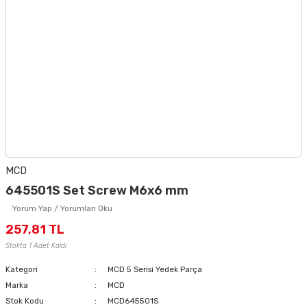
MCD
645501S Set Screw M6x6 mm
Yorum Yap / Yorumları Oku
257,81 TL
Stokta 1 Adet Kaldı
Kategori
MCD 5 Serisi Yedek Parça
Marka
MCD
Stok Kodu
MCD645501S