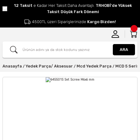
12 Taksit
e Kadar Her Taksit Daha Avantajlı.
TRHOBİ'de Yüksek
Taksit Düşük Fark Dönemi
4500TL üzeri Siparişlerinizde
Kargo Bizden!
ARA
Anasayfa
Yedek Parça/ Aksesuar
Mcd Yedek Parça
MCD 5 Seris