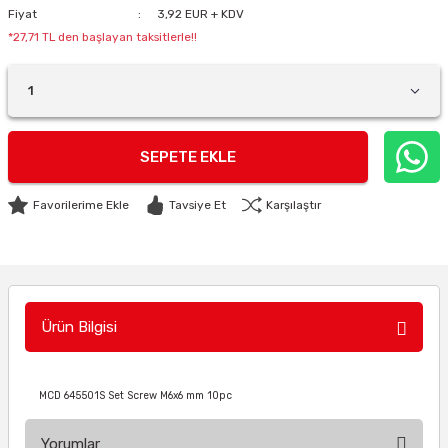
Fiyat
3,92 EUR + KDV
*27,71 TL den başlayan taksitlerle!!
SEPETE EKLE
Tavsiye Et
Karşılaştır
Ürün Bilgisi
MCD 645501S Set Screw M6x6 mm 10pc
Yorumlar