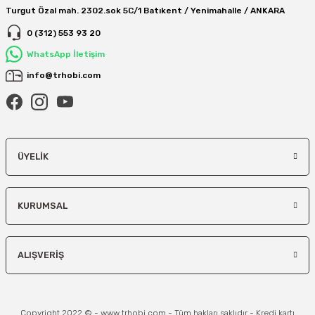
Turgut Özal mah. 2302.sok 5C/1 Batıkent / Yenimahalle / ANKARA
0 (312) 553 93 20
WhatsApp İletişim
info@trhobi.com
ÜYELIK
KURUMSAL
ALIŞVERIŞ
Copyright 2022 © - www.trhobi.com - Tüm hakları saklıdır - Kredi kartı