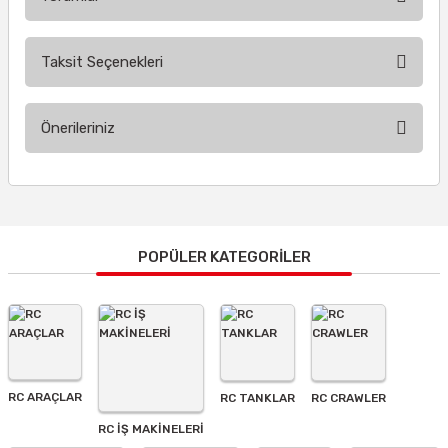
Taksit Seçenekleri
Bu ürüne ilk yorumu siz yapın!
Önerileriniz
Yorum Yaz
Bu ürünün fiyat bilgisi, resim, ürün açıklamalarında ve diğer
konularda yetersiz gördüğünüz noktaları öneri formunu
kullanarak tarafımıza iletebilirsiniz.
Görüş ve önerileriniz için teşekkür ederiz.
POPÜLER KATEGORİLER
Ürün resmi kalitesiz, bozuk veya görüntülenemiyor.
Ürün açıklamasında eksik bilgiler bulunuyor.
Ürün bilgilerinde hatalar bulunuyor.
Ürün fiyatı diğer sitelerden daha pahalı.
RC ARAÇLAR
RC TANKLAR
RC CRAWLER
Bu ürüne benzer farklı alternatifler olmalı.
RC İŞ MAKİNELERİ