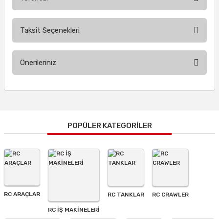
Taksit Seçenekleri
Bu ürüne ilk yorumu siz yapın!
Önerileriniz
Yorum Yaz
Bu ürünün fiyat bilgisi, resim, ürün açıklamalarında ve diğer
konularda yetersiz gördüğünüz noktaları öneri formunu
kullanarak tarafımıza iletebilirsiniz.
Görüş ve önerileriniz için teşekkür ederiz.
POPÜLER KATEGORİLER
Ürün resmi kalitesiz, bozuk veya görüntülenemiyor.
Ürün açıklamasında eksik bilgiler bulunuyor.
Ürün bilgilerinde hatalar bulunuyor.
Ürün fiyatı diğer sitelerden daha pahalı.
RC ARAÇLAR
RC TANKLAR
RC CRAWLER
Bu ürüne benzer farklı alternatifler olmalı.
RC İŞ MAKİNELERİ