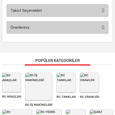
Taksit Seçenekleri
Bu ürüne ilk yorumu siz yapın!
Önerileriniz
Yorum Yaz
Bu ürünün fiyat bilgisi, resim, ürün açıklamalarında ve diğer
konularda yetersiz gördüğünüz noktaları öneri formunu
kullanarak tarafımıza iletebilirsiniz.
Görüş ve önerileriniz için teşekkür ederiz.
POPÜLER KATEGORİLER
Ürün resmi kalitesiz, bozuk veya görüntülenemiyor.
Ürün açıklamasında eksik bilgiler bulunuyor.
Ürün bilgilerinde hatalar bulunuyor.
Ürün fiyatı diğer sitelerden daha pahalı.
RC ARAÇLAR
RC TANKLAR
RC CRAWLER
Bu ürüne benzer farklı alternatifler olmalı.
RC İŞ MAKİNELERİ