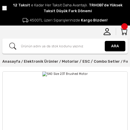
12 Taksit
e Kadar Her Taksit Daha Avantajlı.
TRHOBİ'de Yüksek
Taksit Düşük Fark Dönemi
4500TL üzeri Siparişlerinizde
Kargo Bizden!
ARA
Anasayfa
Elektronik Ürünler
Motorlar / ESC / Combo Setler
Fır