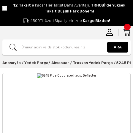
12 Taksit
e Kadar Her Taksit Daha Avantajlı.
TRHOBİ'de Yüksek
Taksit Düşük Fark Dönemi
4500TL üzeri Siparişlerinizde
Kargo Bizden!
ARA
Anasayfa
Yedek Parça/ Aksesuar
Traxxas Yedek Parça
5245 Pip