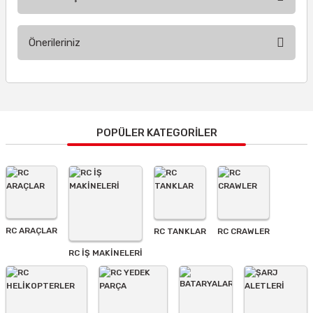
Bu ürüne ilk yorumu siz yapın!
Önerileriniz
Yorum Yaz
Bu ürünün fiyat bilgisi, resim, ürün açıklamalarında ve diğer
konularda yetersiz gördüğünüz noktaları öneri formunu
kullanarak tarafımıza iletebilirsiniz.
Görüş ve önerileriniz için teşekkür ederiz.
POPÜLER KATEGORİLER
Ürün resmi kalitesiz, bozuk veya görüntülenemiyor.
Ürün açıklamasında eksik bilgiler bulunuyor.
Ürün bilgilerinde hatalar bulunuyor.
Ürün fiyatı diğer sitelerden daha pahalı.
RC ARAÇLAR
RC TANKLAR
RC CRAWLER
Bu ürüne benzer farklı alternatifler olmalı.
RC İŞ MAKİNELERİ