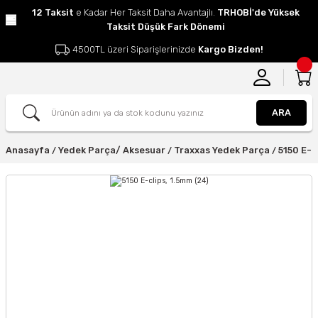
12 Taksit
e Kadar Her Taksit Daha Avantajlı.
TRHOBİ'de Yüksek
Taksit Düşük Fark Dönemi
4500TL üzeri Siparişlerinizde
Kargo Bizden!
ARA
Anasayfa
Yedek Parça/ Aksesuar
Traxxas Yedek Parça
5150 E-c