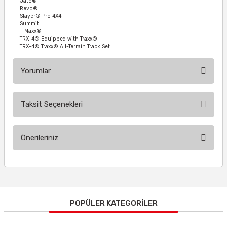
Jato®
Revo®
Slayer® Pro 4X4
Summit
T-Maxx®
TRX-4® Equipped with Traxx®
TRX-4® Traxx® All-Terrain Track Set
Yorumlar
Taksit Seçenekleri
Bu ürüne ilk yorumu siz yapın!
Önerileriniz
Yorum Yaz
Bu ürünün fiyat bilgisi, resim, ürün açıklamalarında ve diğer
konularda yetersiz gördüğünüz noktaları öneri formunu
kullanarak tarafımıza iletebilirsiniz.
Görüş ve önerileriniz için teşekkür ederiz.
POPÜLER KATEGORİLER