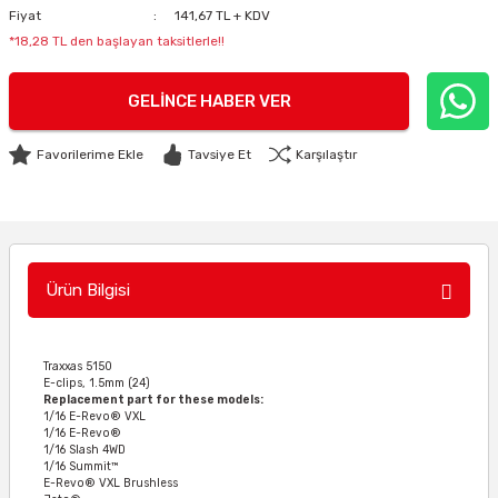
Fiyat
141,67 TL + KDV
*18,28 TL den başlayan taksitlerle!!
GELINCE HABER VER
Tavsiye Et
Karşılaştır
Ürün Bilgisi
Traxxas 5150
E-clips, 1.5mm (24)
Replacement part for these models:
1/16 E-Revo® VXL
1/16 E-Revo®
1/16 Slash 4WD
1/16 Summit™
E-Revo® VXL Brushless