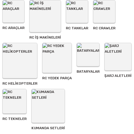
Ürün resmi kalitesiz, bozuk veya görüntülenemiyor.
Ürün açıklamasında eksik bilgiler bulunuyor.
Ürün bilgilerinde hatalar bulunuyor.
Ürün fiyatı diğer sitelerden daha pahalı.
RC ARAÇLAR
RC TANKLAR
RC CRAWLER
Bu ürüne benzer farklı alternatifler olmalı.
RC İŞ MAKİNELERİ
BATARYALAR
Gönder
ŞARJ ALETLERI
RC YEDEK PARÇA
RC HELİKOPTERLER
RC TEKNELER
KUMANDA SETLERİ