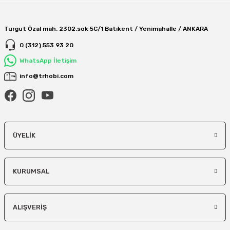
Turgut Özal mah. 2302.sok 5C/1 Batıkent / Yenimahalle / ANKARA
0 (312) 553 93 20
WhatsApp İletişim
info@trhobi.com
ÜYELIK
KURUMSAL
ALIŞVERIŞ