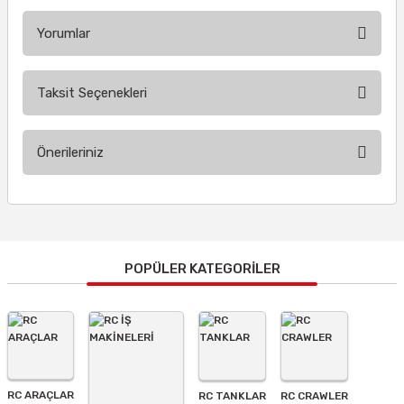
Yorumlar
Taksit Seçenekleri
Bu ürüne ilk yorumu siz yapın!
Önerileriniz
Yorum Yaz
Bu ürünün fiyat bilgisi, resim, ürün açıklamalarında ve diğer
konularda yetersiz gördüğünüz noktaları öneri formunu
kullanarak tarafımıza iletebilirsiniz.
Görüş ve önerileriniz için teşekkür ederiz.
POPÜLER KATEGORİLER
Ürün resmi kalitesiz, bozuk veya görüntülenemiyor.
Ürün açıklamasında eksik bilgiler bulunuyor.
Ürün bilgilerinde hatalar bulunuyor.
Ürün fiyatı diğer sitelerden daha pahalı.
RC ARAÇLAR
RC TANKLAR
RC CRAWLER