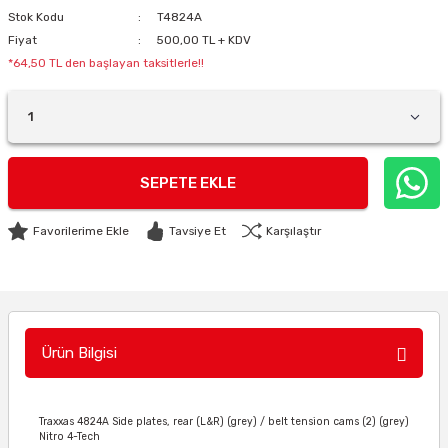
Stok Kodu
T4824A
Fiyat
500,00 TL + KDV
*64,50 TL den başlayan taksitlerle!!
SEPETE EKLE
Tavsiye Et
Karşılaştır
Ürün Bilgisi
Traxxas 4824A Side plates, rear (L&R) (grey) / belt tension cams (2) (grey)
Nitro 4-Tech