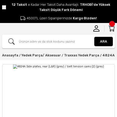
12 Taksit
e Kadar Her Taksit Daha Avantajlı.
TRHOBİ'de Yüksek
Taksit Düşük Fark Dönemi
4500TL üzeri Siparişlerinizde
Kargo Bizden!
ARA
Anasayfa
Yedek Parça/ Aksesuar
Traxxas Yedek Parça
4824A Si