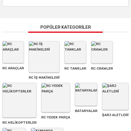
Bu ürünün fiyat bilgisi, resim, ürün açıklamalarında ve diğer
konularda yetersiz gördüğünüz noktaları öneri formunu
kullanarak tarafımıza iletebilirsiniz.
Görüş ve önerileriniz için teşekkür ederiz.
POPÜLER KATEGORİLER
Ürün resmi kalitesiz, bozuk veya görüntülenemiyor.
Ürün açıklamasında eksik bilgiler bulunuyor.
Ürün bilgilerinde hatalar bulunuyor.
Ürün fiyatı diğer sitelerden daha pahalı.
RC ARAÇLAR
RC TANKLAR
RC CRAWLER
Bu ürüne benzer farklı alternatifler olmalı.
RC İŞ MAKİNELERİ
BATARYALAR
Gönder
ŞARJ ALETLERI
RC YEDEK PARÇA
RC HELİKOPTERLER