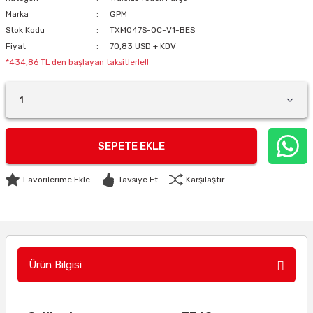
Marka
GPM
Stok Kodu
TXM047S-OC-V1-BES
Fiyat
70,83 USD + KDV
*434,86 TL den başlayan taksitlerle!!
SEPETE EKLE
Tavsiye Et
Karşılaştır
Ürün Bilgisi