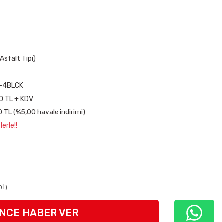
Asfalt Tipi)
-4BLCK
0 TL + KDV
 TL (%5,00 havale indirimi)
erle!!
İ )
INCE HABER VER