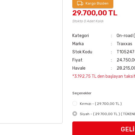
Kargo Bizden
29.700,00 TL
Stokta 0 Adet Kaldı
Kategori
On-road (
Marka
Traxxas
Stok Kodu
T105247
Fiyat
24.750,0
Havale
28.215,00
*3.192,75 TL den başlayan taksitl
Seçenekler
Kırmızı - ( 29.700,00 TL )
Siyah - ( 29.700,00 TL ) ( TÜKEND
GEL