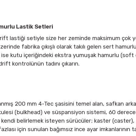
urlu Lastik Setleri
ç drift lastiği setiyle size her zeminde maksimum çok 
zerinde fabrika çıkışlı olarak takılı gelen sert hamu
de ise kutu içeriğindeki ekstra yumuşak hamurlu (soft 
ift kontrolünün tadını çıkarın.
anmış 200 mm 4-Tec şasisini temel alan, safkan arkad
 kulesi (bulkhead) ve süspansiyon sistemi, 60 derece
ı kendi belirlemek isteyen sürücüler; kaster (caster)
 fazlası için sunulan bağımsız ince ayar imkanlarının ta