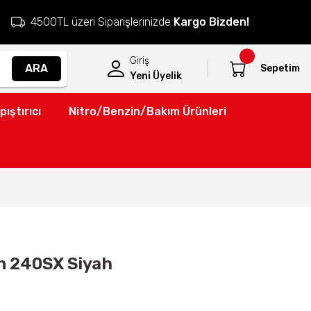
4500TL üzeri Siparişlerinizde
Kargo Bizden!
Giriş
ARA
Sepetim
Yeni Üyelik
pıştırıcı
Nitro/Benzin/Bakım Ürünleri
an 240SX Siyah