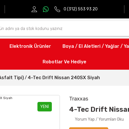
0 (312) 553 93 20
Elektronik Ürünler
Boya / El Aletleri / Yağlar / Ya
Robotlar Ve Hediye
sfalt Tipi)
4-Tec Drift Nissan 240SX Siyah
Traxxas
YENİ
4-Tec Drift Niss
Yorum Yap / Yorumları Oku