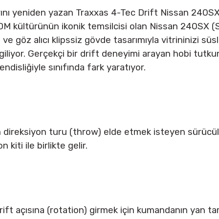
rını yeniden yazan Traxxas 4-Tec Drift Nissan 240SX 
JDM kültürünün ikonik temsilcisi olan Nissan 240SX (S
i ve göz alıcı klipssiz gövde tasarımıyla vitrininizi s
liyor. Gerçekçi bir drift deneyimi arayan hobi tutkunl
isliğiyle sınıfında fark yaratıyor.
 direksiyon turu (throw) elde etmek isteyen sürücüle
kiti ile birlikte gelir.
ft açısına (rotation) girmek için kumandanın yan tar