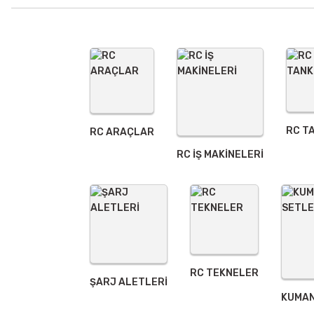
Ürün açıklamasında eksik bilgiler bulunuyor.
Ürün bilgilerinde hatalar bulunuyor.
Ürün fiyatı diğer sitelerden daha pahalı.
Bu ürüne benzer farklı alternatifler olmalı.
RC T
RC ARAÇLAR
RC İŞ MAKİNELERİ
RC TEKNELER
ŞARJ ALETLERI
KUMAN