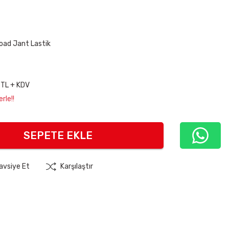
oad Jant Lastik
 TL + KDV
rle!!
SEPETE EKLE
avsiye Et
Karşılaştır