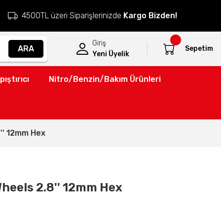
4500TL üzeri Siparişlerinizde
Kargo Bizden!
Giriş
ARA
Sepetim
Yeni Üyelik
pıştırıcı
Nitro/Benzin/Bakım Ürünleri
8'' 12mm Hex
Wheels 2.8'' 12mm Hex