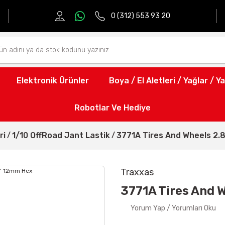
0 (312) 553 93 20
Elektronik Ürünler
Boya / El Aletleri / Yağlar / Ya
Robotlar Ve Hediye
ri
1/10 OffRoad Jant Lastik
3771A Tires And Wheels 2.
Traxxas
3771A Tires And 
Yorum Yap / Yorumları Oku