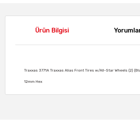
Ürün Bilgisi
Yorumla
Traxxas 3771A Traxxas Alias Front Tires w/All-Star Wheels (2) (B
12mm Hex
Bu ürünün fiyat bilgisi, resim, ürün açıklamalarında ve diğer
Görüş ve önerileriniz için teşekkür ederiz.
Ürün resmi kalitesiz, bozuk veya görüntülenemiyor.