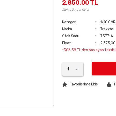
2.850,00 TL
Stokta 3 Adet Kaldı
Kategori
1/10 OffR
Marka
Traxxas
Stok Kodu
T3771A
Fiyat
2.375,00
*306,38 TL den başlayan taksitle
T