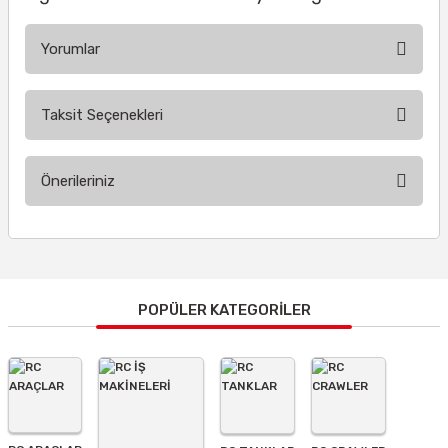
Yorumlar
Taksit Seçenekleri
Bu ürüne ilk yorumu siz yapın!
Önerileriniz
Yorum Yaz
Bu ürünün fiyat bilgisi, resim, ürün açıklamalarında ve diğer
konularda yetersiz gördüğünüz noktaları öneri formunu
kullanarak tarafımıza iletebilirsiniz.
Görüş ve önerileriniz için teşekkür ederiz.
POPÜLER KATEGORİLER
Ürün resmi kalitesiz, bozuk veya görüntülenemiyor.
Ürün açıklamasında eksik bilgiler bulunuyor.
Ürün bilgilerinde hatalar bulunuyor.
Ürün fiyatı diğer sitelerden daha pahalı.