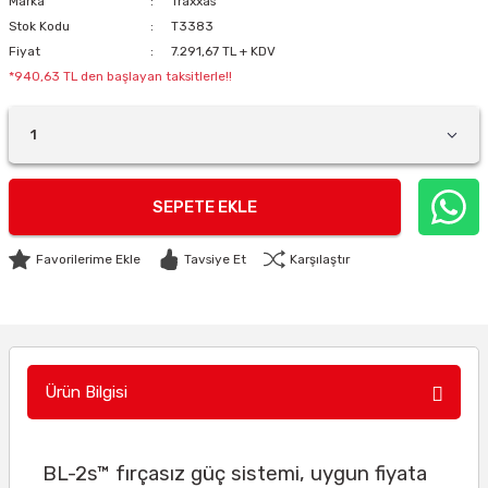
Marka
Traxxas
Stok Kodu
T3383
Fiyat
7.291,67 TL + KDV
*940,63 TL den başlayan taksitlerle!!
SEPETE EKLE
Tavsiye Et
Karşılaştır
Ürün Bilgisi
BL-2s™ fırçasız güç sistemi, uygun fiyata