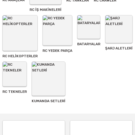
RC ARAÇLAR
RC TANKLAR
RC CRAWLER
Bu ürüne benzer farklı alternatifler olmalı.
RC İŞ MAKİNELERİ
BATARYALAR
Gönder
ŞARJ ALETLERI
RC YEDEK PARÇA
RC HELİKOPTERLER
RC TEKNELER
KUMANDA SETLERİ