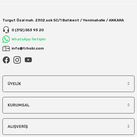
Turgut Özal mah. 2302.sok 5C/1 Batıkent / Yenimahalle / ANKARA
0 (312) 553 93 20
WhatsApp İletişim
info@trhobi.com
ÜYELIK
KURUMSAL
ALIŞVERIŞ