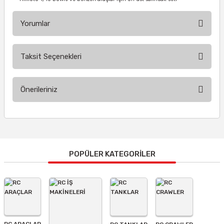
Yorumlar
Taksit Seçenekleri
Bu ürüne ilk yorumu siz yapın!
Önerileriniz
Yorum Yaz
Bu ürünün fiyat bilgisi, resim, ürün açıklamalarında ve diğer
konularda yetersiz gördüğünüz noktaları öneri formunu
kullanarak tarafımıza iletebilirsiniz.
Görüş ve önerileriniz için teşekkür ederiz.
POPÜLER KATEGORİLER
Ürün resmi kalitesiz, bozuk veya görüntülenemiyor.
Ürün açıklamasında eksik bilgiler bulunuyor.
Ürün bilgilerinde hatalar bulunuyor.
Ürün fiyatı diğer sitelerden daha pahalı.