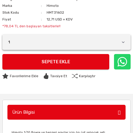
Marka
Himoto
Stok Kodu
HMT31602
Fiyat
12,71 USD + KDV
*78,04 TL den başlayan taksitlerle!!
SEPETE EKLE
Tavsiye Et
Karşılaştır
Ürün Bilgisi
Himoto 1/10 Bowie ve benzeri araçlar için ön üst salıncak seti