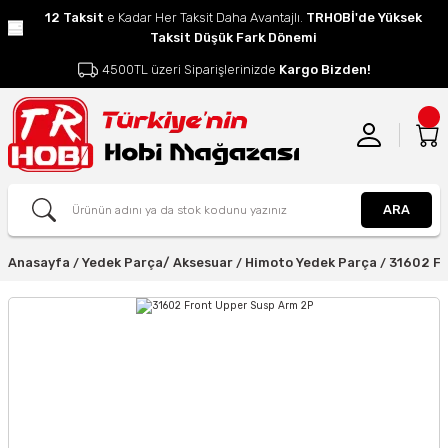
12 Taksit
e Kadar Her Taksit Daha Avantajlı.
TRHOBİ'de Yüksek
Taksit Düşük Fark Dönemi
4500TL üzeri Siparişlerinizde
Kargo Bizden!
ARA
Anasayfa
Yedek Parça/ Aksesuar
Himoto Yedek Parça
31602 Fr