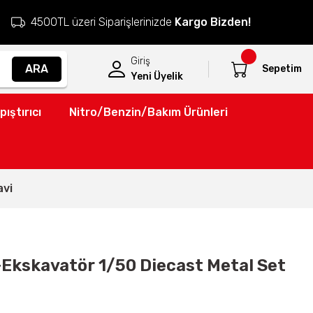
4500TL üzeri Siparişlerinizde
Kargo Bizden!
Giriş
ARA
Sepetim
Yeni Üyelik
pıştırıcı
Nitro/Benzin/Bakım Ürünleri
avi
+Ekskavatör 1/50 Diecast Metal Set