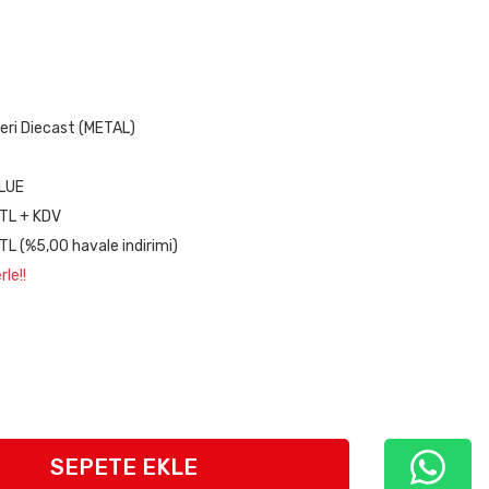
leri Diecast (METAL)
LUE
 TL + KDV
TL (%5,00 havale indirimi)
le!!
SEPETE EKLE