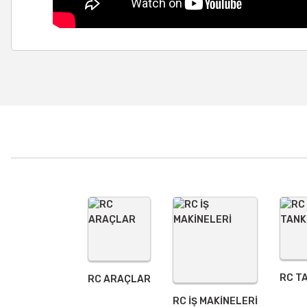
Bu ürünün fiyat bilgisi, resim, ürün açıklamalarında ve diğer
Görüş ve önerileriniz için teşekkür ederiz.
Ürün resmi kalitesiz, bozuk veya görüntülenemiyor.
Ürün açıklamasında eksik bilgiler bulunuyor.
Ürün bilgilerinde hatalar bulunuyor.
Ürün fiyatı diğer sitelerden daha pahalı.
Bu ürüne benzer farklı alternatifler olmalı.
RC T
RC ARAÇLAR
RC İŞ MAKİNELERİ