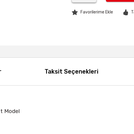
T
r
Taksit Seçenekleri
st Model