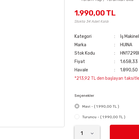
1.990,00 TL
Stokta 34 Adet Kaldı
Kategori
İş Makine
Marka
HUINA
Stok Kodu
HN1729B
Fiyat
1.658,33
Havale
1.890,50 
*213,92 TL den başlayan taksitler
Seçenekler
Mavi - ( 1.990,00 TL )
Turuncu - ( 1.990,00 TL )