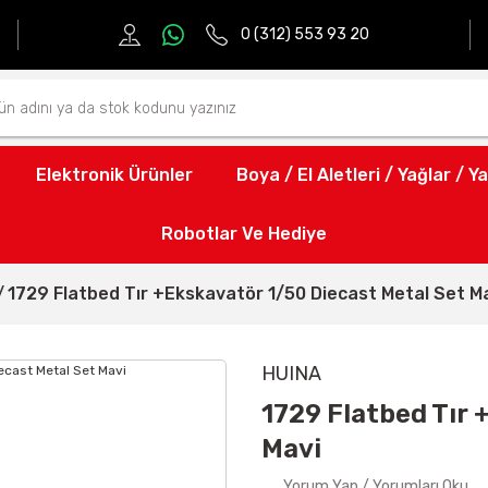
0 (312) 553 93 20
Elektronik Ürünler
Boya / El Aletleri / Yağlar / Ya
Robotlar Ve Hediye
1729 Flatbed Tır +Ekskavatör 1/50 Diecast Metal Set M
HUINA
1729 Flatbed Tır 
Mavi
Yorum Yap / Yorumları Oku