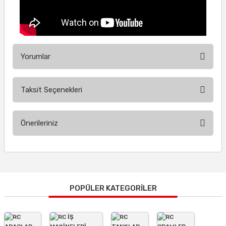
Yorumlar
Taksit Seçenekleri
Bu ürüne ilk yorumu siz yapın!
Önerileriniz
Yorum Yaz
Bu ürünün fiyat bilgisi, resim, ürün açıklamalarında ve diğer
konularda yetersiz gördüğünüz noktaları öneri formunu
kullanarak tarafımıza iletebilirsiniz.
Görüş ve önerileriniz için teşekkür ederiz.
POPÜLER KATEGORİLER
Ürün resmi kalitesiz, bozuk veya görüntülenemiyor.