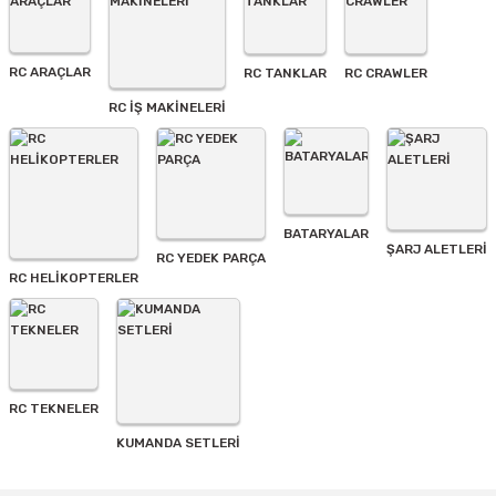
Ürün açıklamasında eksik bilgiler bulunuyor.
Ürün bilgilerinde hatalar bulunuyor.
Ürün fiyatı diğer sitelerden daha pahalı.
RC ARAÇLAR
RC TANKLAR
RC CRAWLER
Bu ürüne benzer farklı alternatifler olmalı.
RC İŞ MAKİNELERİ
BATARYALAR
Gönder
ŞARJ ALETLERI
RC YEDEK PARÇA
RC HELİKOPTERLER
RC TEKNELER
KUMANDA SETLERİ