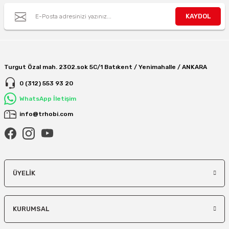
KAYDOL
Turgut Özal mah. 2302.sok 5C/1 Batıkent / Yenimahalle / ANKARA
0 (312) 553 93 20
WhatsApp İletişim
info@trhobi.com
ÜYELIK
KURUMSAL