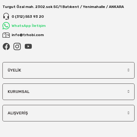
Turgut Özal mah. 2302.sok 5C/1 Batıkent / Yenimahalle / ANKARA
0 (312) 553 93 20
WhatsApp İletişim
info@trhobi.com
ÜYELIK
KURUMSAL
ALIŞVERIŞ