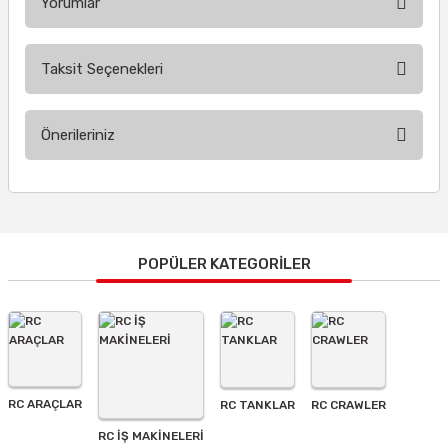
Yorumlar
Taksit Seçenekleri
Bu ürüne ilk yorumu siz yapın!
Önerileriniz
Yorum Yaz
Bu ürünün fiyat bilgisi, resim, ürün açıklamalarında ve diğer
konularda yetersiz gördüğünüz noktaları öneri formunu
kullanarak tarafımıza iletebilirsiniz.
Görüş ve önerileriniz için teşekkür ederiz.
POPÜLER KATEGORİLER
Ürün resmi kalitesiz, bozuk veya görüntülenemiyor.
Ürün açıklamasında eksik bilgiler bulunuyor.
Ürün bilgilerinde hatalar bulunuyor.
Ürün fiyatı diğer sitelerden daha pahalı.
RC ARAÇLAR
RC TANKLAR
RC CRAWLER
Bu ürüne benzer farklı alternatifler olmalı.
RC İŞ MAKİNELERİ