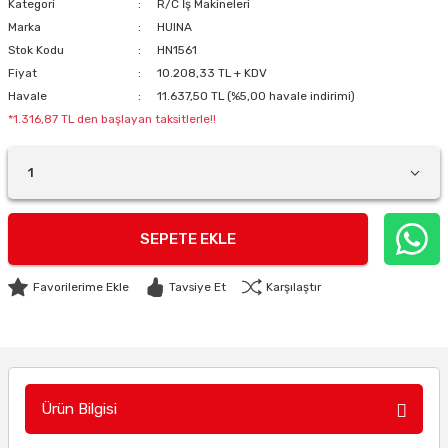
Kategori
R/C İş Makineleri
Marka
HUINA
Stok Kodu
HN1561
Fiyat
10.208,33 TL + KDV
Havale
11.637,50 TL (%5,00 havale indirimi)
*1.316,87 TL den başlayan taksitlerle!!
SEPETE EKLE
Tavsiye Et
Karşılaştır
Ürün Bilgisi