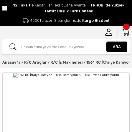
12 Taksit
e Kadar Her Taksit Daha Avantajlı.
TRHOBİ'de Yüksek
Taksit Düşük Fark Dönemi
4500TL üzeri Siparişlerinizde
Kargo Bizden!
ARA
Anasayfa
R/C Araçlar
R/C İş Makineleri
1561 RC İtfaiye Kamyon