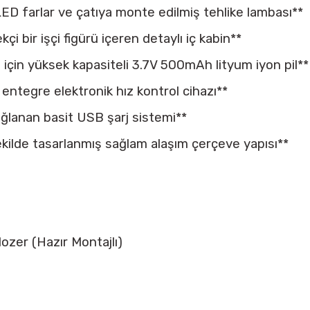
LED farlar ve çatıya monte edilmiş tehlike lambası**
i bir işçi figürü içeren detaylı iç kabin**
 için yüksek kapasiteli 3.7V 500mAh lityum iyon pil**
 entegre elektronik hız kontrol cihazı**
bağlanan basit USB şarj sistemi**
kilde tasarlanmış sağlam alaşım çerçeve yapısı**
dozer (Hazır Montajlı)