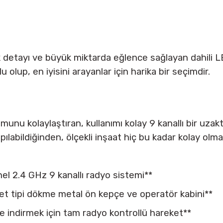
etayı ve büyük miktarda eğlence sağlayan dahili LED'
lu olup, en iyisini arayanlar için harika bir seçimdir.
umunu kolaylaştıran, kullanımı kolay 9 kanallı bir uzak
labildiğinden, ölçekli inşaat hiç bu kadar kolay olma
el 2.4 GHz 9 kanallı radyo sistemi**
hizmet tipi dökme metal ön kepçe ve operatör kabini**
e indirmek için tam radyo kontrollü hareket**