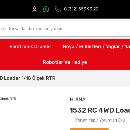
0 (312) 553 93 20
Elektronik Ürünler
Boya / El Aletleri / Yağlar / Ya
Robotlar Ve Hediye
D Loader 1/18 Ölçek RTR
HUINA
1532 RC 4WD Load
Yorum Yap / Yorumları Oku