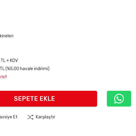
kineleri
 TL + KDV
TL (%5,00 havale indirimi)
le!!
SEPETE EKLE
avsiye Et
Karşılaştır