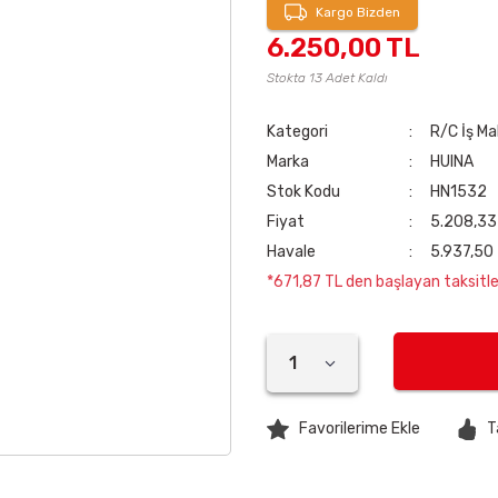
Kargo Bizden
6.250,00 TL
Stokta 13 Adet Kaldı
Kategori
R/C İş Ma
Marka
HUINA
Stok Kodu
HN1532
Fiyat
5.208,33
Havale
5.937,50 
*671,87 TL den başlayan taksitler
T