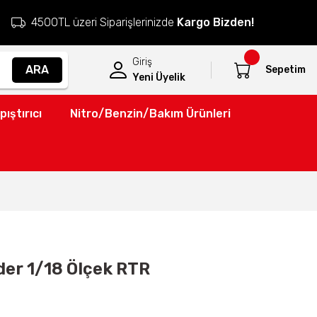
4500TL üzeri Siparişlerinizde
Kargo Bizden!
Giriş
ARA
Sepetim
Yeni Üyelik
pıştırıcı
Nitro/Benzin/Bakım Ürünleri
er 1/18 Ölçek RTR