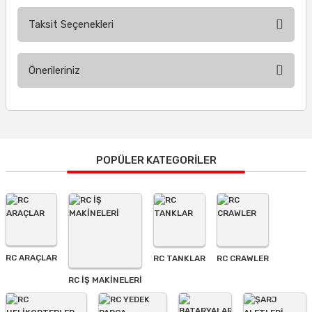
Taksit Seçenekleri
Bu ürüne ilk yorumu siz yapın!
Önerileriniz
Yorum Yaz
Bu ürünün fiyat bilgisi, resim, ürün açıklamalarında ve diğer
konularda yetersiz gördüğünüz noktaları öneri formunu
kullanarak tarafımıza iletebilirsiniz.
Görüş ve önerileriniz için teşekkür ederiz.
POPÜLER KATEGORİLER
Ürün resmi kalitesiz, bozuk veya görüntülenemiyor.
Ürün açıklamasında eksik bilgiler bulunuyor.
Ürün bilgilerinde hatalar bulunuyor.
Ürün fiyatı diğer sitelerden daha pahalı.
RC ARAÇLAR
RC TANKLAR
RC CRAWLER
Bu ürüne benzer farklı alternatifler olmalı.
RC İŞ MAKİNELERİ