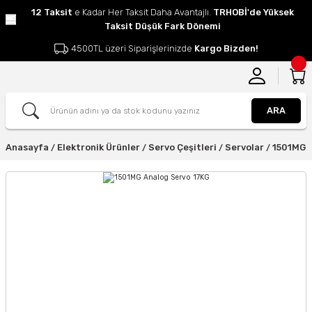
12 Taksit
e Kadar Her Taksit Daha Avantajlı.
TRHOBİ'de Yüksek
Taksit Düşük Fark Dönemi
4500TL üzeri Siparişlerinizde
Kargo Bizden!
ARA
Anasayfa
Elektronik Ürünler
Servo Çeşitleri
Servolar
1501MG 