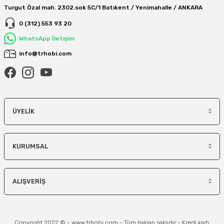
Turgut Özal mah. 2302.sok 5C/1 Batıkent / Yenimahalle / ANKARA
0 (312) 553 93 20
WhatsApp İletişim
info@trhobi.com
ÜYELIK
KURUMSAL
ALIŞVERIŞ
Copyright 2022 © - www.trhobi.com - Tüm hakları saklıdır - Kredi kartı