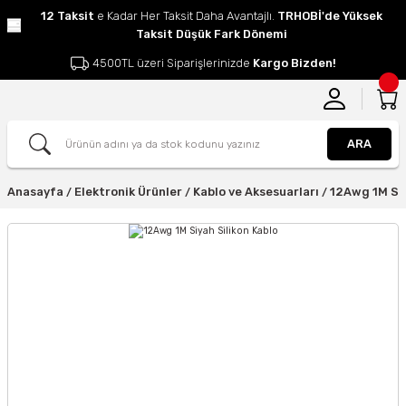
12 Taksit
e Kadar Her Taksit Daha Avantajlı.
TRHOBİ'de Yüksek
Taksit Düşük Fark Dönemi
4500TL üzeri Siparişlerinizde
Kargo Bizden!
ARA
Anasayfa
Elektronik Ürünler
Kablo ve Aksesuarları
12Awg 1M Siy