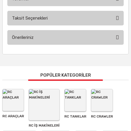
Taksit Seçenekleri
Bu ürüne ilk yorumu siz yapın!
Önerileriniz
Yorum Yaz
Bu ürünün fiyat bilgisi, resim, ürün açıklamalarında ve diğer
konularda yetersiz gördüğünüz noktaları öneri formunu
kullanarak tarafımıza iletebilirsiniz.
Görüş ve önerileriniz için teşekkür ederiz.
POPÜLER KATEGORİLER
Ürün resmi kalitesiz, bozuk veya görüntülenemiyor.
Ürün açıklamasında eksik bilgiler bulunuyor.
Ürün bilgilerinde hatalar bulunuyor.
Ürün fiyatı diğer sitelerden daha pahalı.
RC ARAÇLAR
RC TANKLAR
RC CRAWLER
Bu ürüne benzer farklı alternatifler olmalı.
RC İŞ MAKİNELERİ