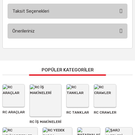
Taksit Seçenekleri
Bu ürüne ilk yorumu siz yapın!
Önerileriniz
Yorum Yaz
Bu ürünün fiyat bilgisi, resim, ürün açıklamalarında ve diğer
konularda yetersiz gördüğünüz noktaları öneri formunu
kullanarak tarafımıza iletebilirsiniz.
Görüş ve önerileriniz için teşekkür ederiz.
POPÜLER KATEGORİLER
Ürün resmi kalitesiz, bozuk veya görüntülenemiyor.
Ürün açıklamasında eksik bilgiler bulunuyor.
Ürün bilgilerinde hatalar bulunuyor.
Ürün fiyatı diğer sitelerden daha pahalı.
RC ARAÇLAR
RC TANKLAR
RC CRAWLER
Bu ürüne benzer farklı alternatifler olmalı.
RC İŞ MAKİNELERİ