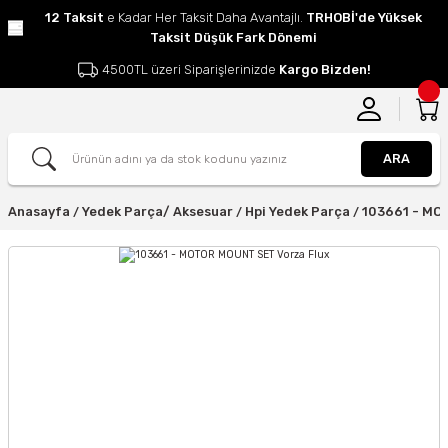
12 Taksit
e Kadar Her Taksit Daha Avantajlı.
TRHOBİ'de Yüksek
Taksit Düşük Fark Dönemi
4500TL üzeri Siparişlerinizde
Kargo Bizden!
ARA
Anasayfa
Yedek Parça/ Aksesuar
Hpi Yedek Parça
103661 - MO