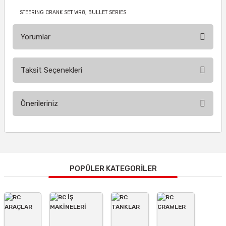
STEERING CRANK SET WR8, BULLET SERIES
Yorumlar
Taksit Seçenekleri
Bu ürüne ilk yorumu siz yapın!
Önerileriniz
Yorum Yaz
Bu ürünün fiyat bilgisi, resim, ürün açıklamalarında ve diğer
konularda yetersiz gördüğünüz noktaları öneri formunu
kullanarak tarafımıza iletebilirsiniz.
Görüş ve önerileriniz için teşekkür ederiz.
POPÜLER KATEGORİLER
Ürün resmi kalitesiz, bozuk veya görüntülenemiyor.
Ürün açıklamasında eksik bilgiler bulunuyor.
Ürün bilgilerinde hatalar bulunuyor.