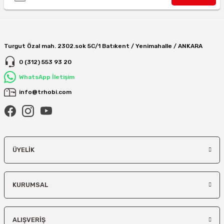
Turgut Özal mah. 2302.sok 5C/1 Batıkent / Yenimahalle / ANKARA
0 (312) 553 93 20
WhatsApp İletişim
info@trhobi.com
ÜYELIK
KURUMSAL
ALIŞVERIŞ