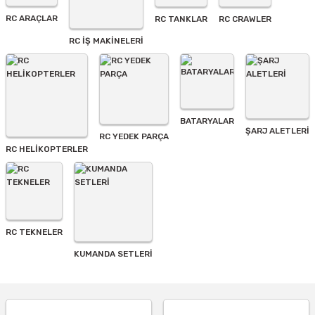
Ürün fiyatı diğer sitelerden daha pahalı.
RC ARAÇLAR
RC TANKLAR
RC CRAWLER
Bu ürüne benzer farklı alternatifler olmalı.
RC İŞ MAKİNELERİ
BATARYALAR
Gönder
ŞARJ ALETLERI
RC YEDEK PARÇA
RC HELİKOPTERLER
RC TEKNELER
KUMANDA SETLERİ