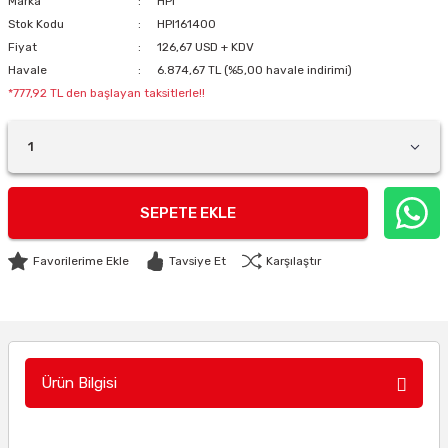
Marka
HPI
Stok Kodu
HPI161400
Fiyat
126,67 USD + KDV
Havale
6.874,67 TL (%5,00 havale indirimi)
*777,92 TL den başlayan taksitlerle!!
SEPETE EKLE
Tavsiye Et
Karşılaştır
Ürün Bilgisi