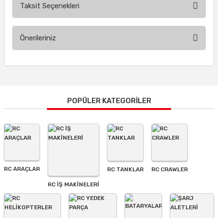
Taksit Seçenekleri
Bu ürüne ilk yorumu siz yapın!
Önerileriniz
Yorum Yaz
Bu ürünün fiyat bilgisi, resim, ürün açıklamalarında ve diğer
konularda yetersiz gördüğünüz noktaları öneri formunu
kullanarak tarafımıza iletebilirsiniz.
Görüş ve önerileriniz için teşekkür ederiz.
POPÜLER KATEGORİLER
Ürün resmi kalitesiz, bozuk veya görüntülenemiyor.
Ürün açıklamasında eksik bilgiler bulunuyor.
Ürün bilgilerinde hatalar bulunuyor.
Ürün fiyatı diğer sitelerden daha pahalı.
RC ARAÇLAR
RC TANKLAR
RC CRAWLER
Bu ürüne benzer farklı alternatifler olmalı.
RC İŞ MAKİNELERİ
Gönder