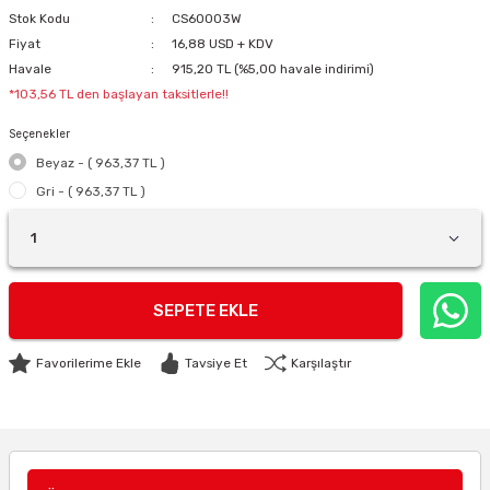
Stok Kodu
CS60003W
Fiyat
16,88 USD + KDV
Havale
915,20 TL (%5,00 havale indirimi)
*103,56 TL den başlayan taksitlerle!!
Seçenekler
Beyaz - ( 963,37 TL )
Gri - ( 963,37 TL )
SEPETE EKLE
Tavsiye Et
Karşılaştır