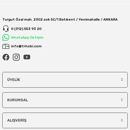
Turgut Özal mah. 2302.sok 5C/1 Batıkent / Yenimahalle / ANKARA
0 (312) 553 93 20
WhatsApp İletişim
info@trhobi.com
ÜYELIK
KURUMSAL
ALIŞVERIŞ