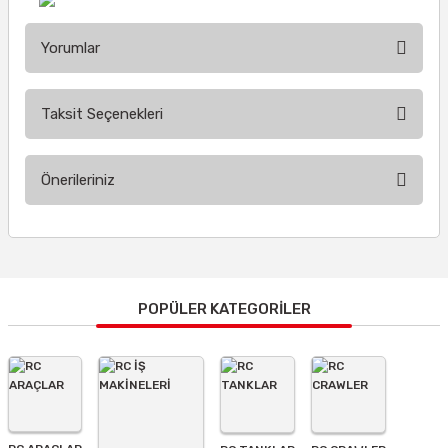
Yorumlar
Taksit Seçenekleri
Bu ürüne ilk yorumu siz yapın!
Önerileriniz
Yorum Yaz
Bu ürünün fiyat bilgisi, resim, ürün açıklamalarında ve diğer
konularda yetersiz gördüğünüz noktaları öneri formunu
kullanarak tarafımıza iletebilirsiniz.
Görüş ve önerileriniz için teşekkür ederiz.
POPÜLER KATEGORİLER
Ürün resmi kalitesiz, bozuk veya görüntülenemiyor.
Ürün açıklamasında eksik bilgiler bulunuyor.
Ürün bilgilerinde hatalar bulunuyor.
Ürün fiyatı diğer sitelerden daha pahalı.