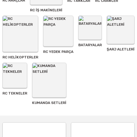
RC ARAÇLAR
RC TANKLAR
RC CRAWLER
Bu ürüne benzer farklı alternatifler olmalı.
RC İŞ MAKİNELERİ
BATARYALAR
Gönder
ŞARJ ALETLERI
RC YEDEK PARÇA
RC HELİKOPTERLER
RC TEKNELER
KUMANDA SETLERİ