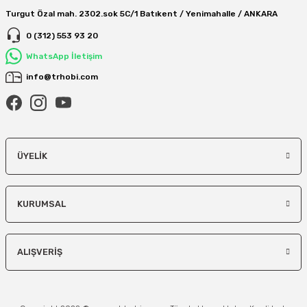
Turgut Özal mah. 2302.sok 5C/1 Batıkent / Yenimahalle / ANKARA
0 (312) 553 93 20
WhatsApp İletişim
info@trhobi.com
ÜYELIK
KURUMSAL
ALIŞVERIŞ