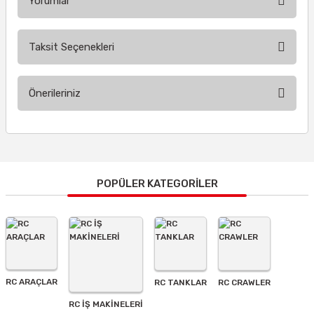
Yorumlar
Taksit Seçenekleri
Bu ürüne ilk yorumu siz yapın!
Önerileriniz
Yorum Yaz
Bu ürünün fiyat bilgisi, resim, ürün açıklamalarında ve diğer
konularda yetersiz gördüğünüz noktaları öneri formunu
kullanarak tarafımıza iletebilirsiniz.
Görüş ve önerileriniz için teşekkür ederiz.
POPÜLER KATEGORİLER
Ürün resmi kalitesiz, bozuk veya görüntülenemiyor.
Ürün açıklamasında eksik bilgiler bulunuyor.
Ürün bilgilerinde hatalar bulunuyor.
Ürün fiyatı diğer sitelerden daha pahalı.
RC ARAÇLAR
RC TANKLAR
RC CRAWLER
Bu ürüne benzer farklı alternatifler olmalı.
RC İŞ MAKİNELERİ