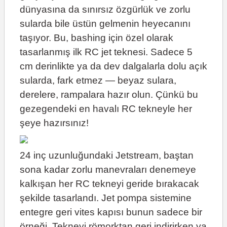
dünyasına da sınırsız özgürlük ve zorlu
sularda bile üstün gelmenin heyecanını
taşıyor. Bu, bashing için özel olarak
tasarlanmış ilk RC jet teknesi. Sadece 5
cm derinlikte ya da dev dalgalarla dolu açık
sularda, fark etmez — beyaz sulara,
derelere, rampalara hazır olun. Çünkü bu
gezegendeki en havalı RC tekneyle her
şeye hazırsınız!
24 inç uzunluğundaki Jetstream, baştan
sona kadar zorlu manevraları denemeye
kalkışan her RC tekneyi geride bırakacak
şekilde tasarlandı. Jet pompa sistemine
entegre geri vites kapısı bunun sadece bir
örneği. Tekneyi römorktan geri indirirken ya