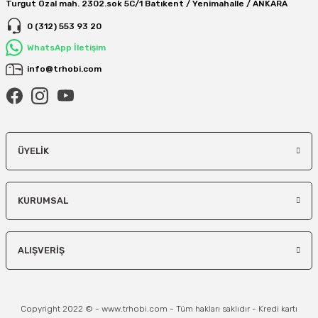
Turgut Özal mah. 2302.sok 5C/1 Batıkent / Yenimahalle / ANKARA
0 (312) 553 93 20
WhatsApp İletişim
info@trhobi.com
ÜYELIK
KURUMSAL
ALIŞVERIŞ
Copyright 2022 © - www.trhobi.com - Tüm hakları saklıdır - Kredi kartı