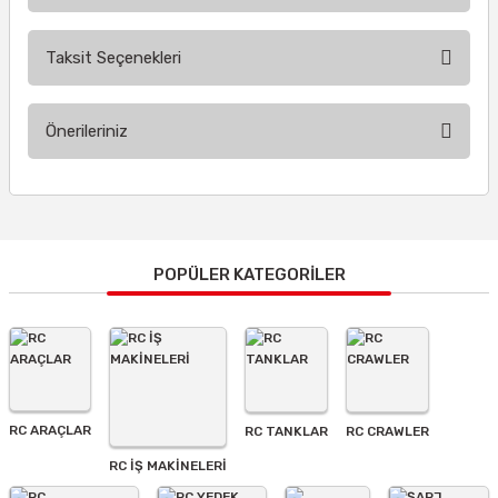
Taksit Seçenekleri
Bu ürüne ilk yorumu siz yapın!
Önerileriniz
Yorum Yaz
Bu ürünün fiyat bilgisi, resim, ürün açıklamalarında ve diğer
konularda yetersiz gördüğünüz noktaları öneri formunu
kullanarak tarafımıza iletebilirsiniz.
Görüş ve önerileriniz için teşekkür ederiz.
POPÜLER KATEGORİLER
Ürün resmi kalitesiz, bozuk veya görüntülenemiyor.
Ürün açıklamasında eksik bilgiler bulunuyor.
Ürün bilgilerinde hatalar bulunuyor.
Ürün fiyatı diğer sitelerden daha pahalı.
RC ARAÇLAR
RC TANKLAR
RC CRAWLER
Bu ürüne benzer farklı alternatifler olmalı.
RC İŞ MAKİNELERİ