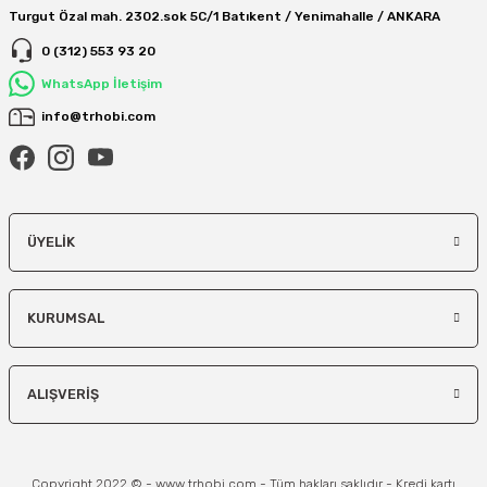
Turgut Özal mah. 2302.sok 5C/1 Batıkent / Yenimahalle / ANKARA
0 (312) 553 93 20
WhatsApp İletişim
info@trhobi.com
ÜYELIK
KURUMSAL
ALIŞVERIŞ
Copyright 2022 © - www.trhobi.com - Tüm hakları saklıdır - Kredi kartı