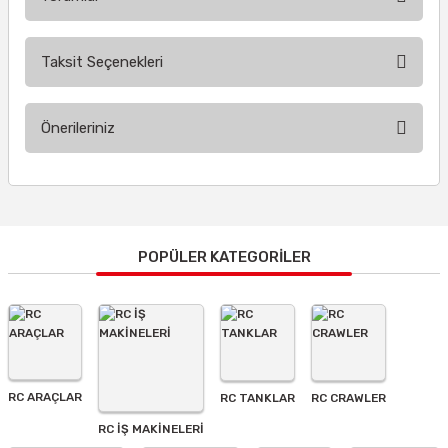
Taksit Seçenekleri
Bu ürüne ilk yorumu siz yapın!
Önerileriniz
Yorum Yaz
Bu ürünün fiyat bilgisi, resim, ürün açıklamalarında ve diğer
konularda yetersiz gördüğünüz noktaları öneri formunu
kullanarak tarafımıza iletebilirsiniz.
Görüş ve önerileriniz için teşekkür ederiz.
POPÜLER KATEGORİLER
Ürün resmi kalitesiz, bozuk veya görüntülenemiyor.
Ürün açıklamasında eksik bilgiler bulunuyor.
Ürün bilgilerinde hatalar bulunuyor.
Ürün fiyatı diğer sitelerden daha pahalı.
RC ARAÇLAR
RC TANKLAR
RC CRAWLER
Bu ürüne benzer farklı alternatifler olmalı.
RC İŞ MAKİNELERİ