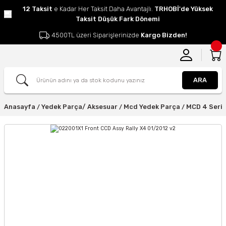
12 Taksit
e Kadar Her Taksit Daha Avantajlı.
TRHOBİ'de Yüksek
Taksit Düşük Fark Dönemi
4500TL üzeri Siparişlerinizde
Kargo Bizden!
ARA
Anasayfa
Yedek Parça/ Aksesuar
Mcd Yedek Parça
MCD 4 Seris